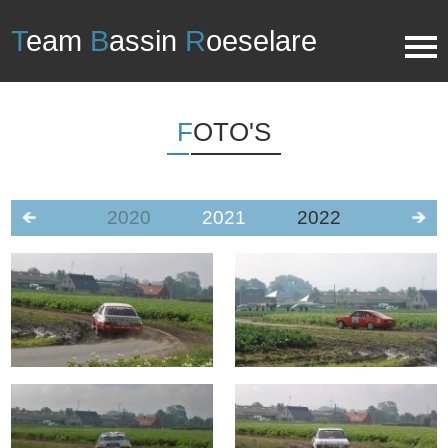
T
eam
B
assin
R
oeselare
FOTO'S
2020
2021
2022