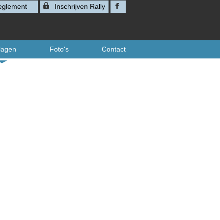
glement
Inschrijven Rally
slagen
Foto's
Contact