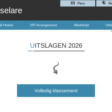
Pers
Re
selare
 & Hotels
VIP Arrangement
Wedstrijd
Uit
UITSLAGEN 2026
Volledig klassement