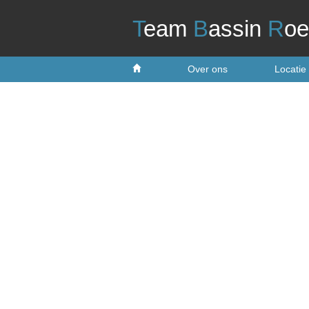
T
eam
B
assin
R
oe
Over ons
Locatie