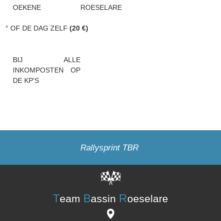
OEKENE
ROESELARE
° OF DE DAG ZELF
(20 €)
BIJ ALLE
INKOMPOSTEN OP
DE KP'S
Rallysprint TBR
T
B
R
eam
assin
oeselare