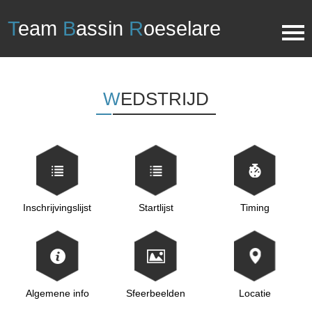
T
eam
B
assin
R
oeselare
WEDSTRIJD
Inschrijvingslijst
Startlijst
Timing
Algemene info
Sfeerbeelden
Locatie